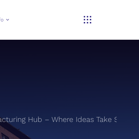
fo
uring Hub – Where Ideas Take Shape: Yo