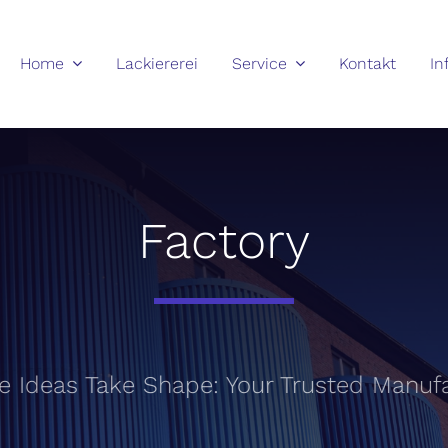
Home
Lackiererei
Service
Kontakt
In
Factory
eas Take Shape: Your Trusted Manufact